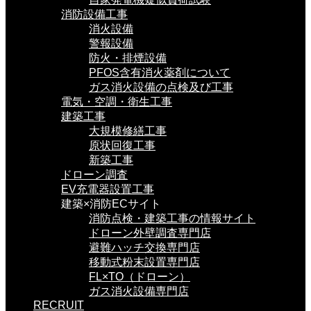
消防設備工事
消火設備
警報設備
防火・排煙設備
PFOS含有消火薬剤について
ガス消火設備の点検及び工事
電気・空調・衛生工事
建築工事
大規模修繕工事
原状回復工事
新築工事
ドローン調査
EV充電器設置工事
建築×消防ECサイト
消防点検・建築工事の情報サイト
ドローン外壁調査専門店
避難ハッチ交換専門店
移動式粉末設置専門店
FL×TO（ドローン）
ガス消火設備専門店
RECRUIT