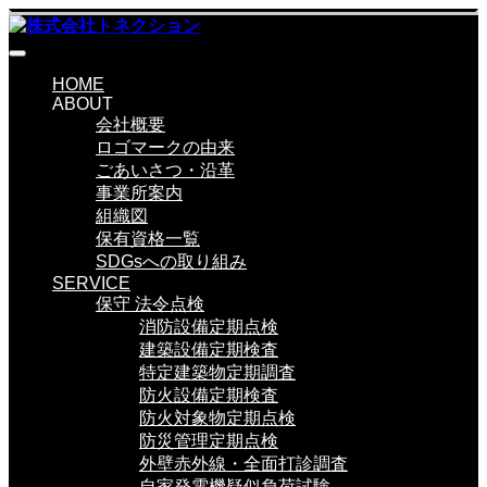
HOME
ABOUT
会社概要
ロゴマークの由来
ごあいさつ・沿革
事業所案内
組織図
保有資格一覧
SDGsへの取り組み
SERVICE
保守 法令点検
消防設備定期点検
建築設備定期検査
特定建築物定期調査
防火設備定期検査
防火対象物定期点検
防災管理定期点検
外壁赤外線・全面打診調査
自家発電機疑似負荷試験