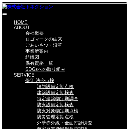
HOME
ABOUT
会社概要
ロゴマークの由来
ごあいさつ・沿革
事業所案内
組織図
保有資格一覧
SDGsへの取り組み
SERVICE
保守 法令点検
消防設備定期点検
建築設備定期検査
特定建築物定期調査
防火設備定期検査
防火対象物定期点検
防災管理定期点検
外壁赤外線・全面打診調査
自家発電機疑似負荷試験