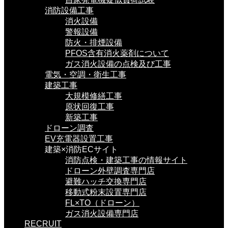
消防設備工事
消火設備
警報設備
防火・排煙設備
PFOS含有消火薬剤について
ガス消火設備の点検及び工事
電気・空調・衛生工事
建築工事
大規模修繕工事
原状回復工事
新築工事
ドローン調査
EV充電器設置工事
建築×消防ECサイト
消防点検・建築工事の情報サイト
ドローン外壁調査専門店
避難ハッチ交換専門店
移動式粉末設置専門店
FL×TO（ドローン）
ガス消火設備専門店
RECRUIT