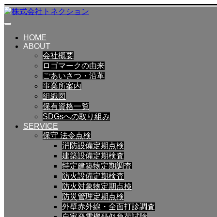
HOME
ABOUT
会社概要
ロゴマークの由来
ごあいさつ・沿革
事業所案内
組織図
保有資格一覧
SDGsへの取り組み
SERVICE
保守 法令点検
消防設備定期点検
建築設備定期検査
特定建築物定期調査
防火設備定期検査
防火対象物定期点検
防災管理定期点検
外壁赤外線・全面打診調査
自家発電機疑似負荷試験