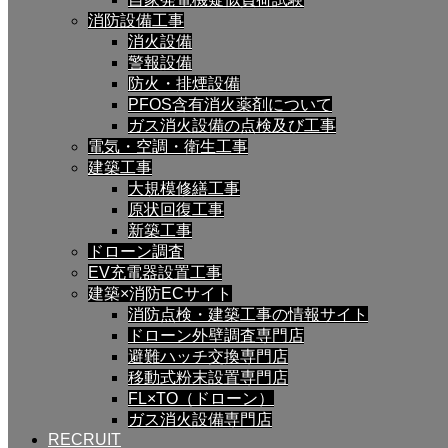
消防設備工事
消火設備
警報設備
防火・排煙設備
PFOS含有消火薬剤について
ガス消火設備の点検及び工事
電気・空調・衛生工事
建築工事
大規模修繕工事
原状回復工事
新築工事
ドローン調査
EV充電器設置工事
建築×消防ECサイト
消防点検・建築工事の情報サイト
ドローン外壁調査専門店
避難ハッチ交換専門店
移動式粉末設置専門店
FL×TO（ドローン）
ガス消火設備専門店
RECRUIT