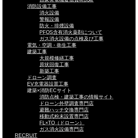
消防設備工事
消火設備
警報設備
防火・排煙設備
PFOS含有消火薬剤について
ガス消火設備の点検及び工事
電気・空調・衛生工事
建築工事
大規模修繕工事
原状回復工事
新築工事
ドローン調査
EV充電器設置工事
建築×消防ECサイト
消防点検・建築工事の情報サイト
ドローン外壁調査専門店
避難ハッチ交換専門店
移動式粉末設置専門店
FL×TO（ドローン）
ガス消火設備専門店
RECRUIT