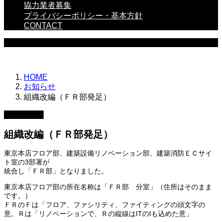
協力業者募集
プライバシーポリシー・基本方針
CONTACT
NEWS
HOME
お知らせ
組織改編（ＦＲ部発足）
2022.04.01
組織改編（ＦＲ部発足）
東京本店フロア部、建築設備リノベーション部、建築消防ＥＣサイ
ト室の3部署が
統合し「ＦＲ部」となりました。
東京本店フロア部の所在名称は「ＦＲ部 分室」（住所はそのまま
です。）
ＦＲのＦは「フロア、ファシリティ、ファイティングの頭文字の
意。Ｒは「リノベーションで、Ｒの縦線はITのIも込めた意」