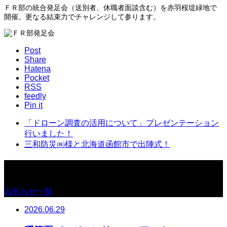
ＦＲ部の統合発足会（送別者、休職者面談含む）を赤羽桜堤緑地で
開催。更なる結束力でチャレンジして参ります。
Post
Share
Hatena
Pocket
RSS
feedly
Pin it
「ドローン調査の活用について」プレゼンテーション
行いました！
三和防災㈱様と北海道函館市で出陣式！
お知らせ
お知らせ一覧
2026.06.29