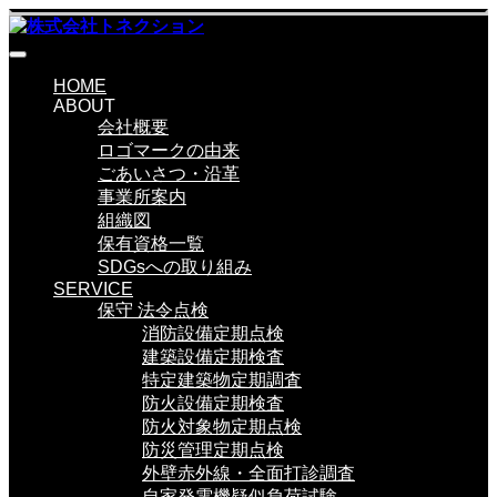
HOME
ABOUT
会社概要
ロゴマークの由来
ごあいさつ・沿革
事業所案内
組織図
保有資格一覧
SDGsへの取り組み
SERVICE
保守 法令点検
消防設備定期点検
建築設備定期検査
特定建築物定期調査
防火設備定期検査
防火対象物定期点検
防災管理定期点検
外壁赤外線・全面打診調査
自家発電機疑似負荷試験