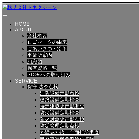
HOME
ABOUT
会社概要
ロゴマークの由来
ごあいさつ・沿革
事業所案内
組織図
保有資格一覧
SDGsへの取り組み
SERVICE
保守 法令点検
消防設備定期点検
建築設備定期検査
特定建築物定期調査
防火設備定期検査
防火対象物定期点検
防災管理定期点検
外壁赤外線・全面打診調査
自家発電機疑似負荷試験