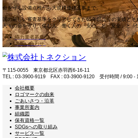
命を守る設備点検から大規模修繕工事まで。
国の厳しい審査基準をクリアしてきた65年以上りの実績とそ
人々の命を守り、住む人、働く人の「安心」と「安全」と「
協力業者募集
お問い合わせ
〒115-0055 東京都北区赤羽西6-16-11
TEL : 03-3900-9119 FAX : 03-3900-9120 受付時間 / 
会社概要
ロゴマークの由来
ごあいさつ・沿革
事業所案内
組織図
保有資格一覧
SDGsへの取り組み
サービス一覧