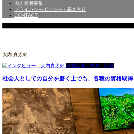
協力業者募集
プライバシーポリシー・基本方針
CONTACT
INTERVIEW
大内 真太郎
消防設備工事部 部長
社会人としての自分を磨く上でも、各種の資格取得