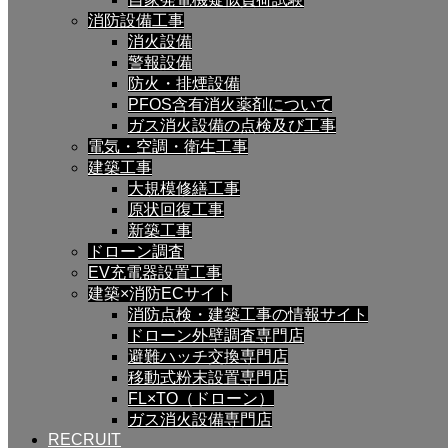
消防設備工事
消火設備
警報設備
防火・排煙設備
PFOS含有消火薬剤について
ガス消火設備の点検及び工事
電気・空調・衛生工事
建築工事
大規模修繕工事
原状回復工事
新築工事
ドローン調査
EV充電器設置工事
建築×消防ECサイト
消防点検・建築工事の情報サイト
ドローン外壁調査専門店
避難ハッチ交換専門店
移動式粉末設置専門店
FL×TO（ドローン）
ガス消火設備専門店
RECRUIT