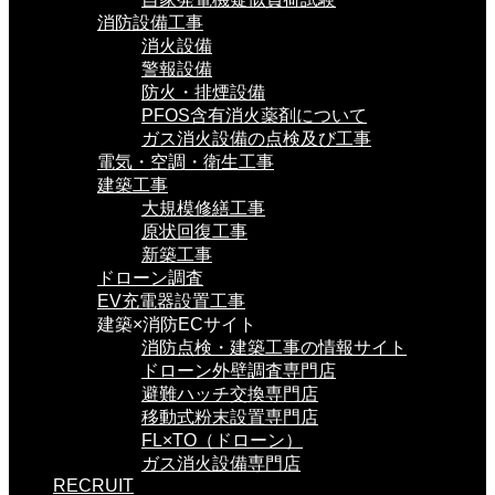
消防設備工事
消火設備
警報設備
防火・排煙設備
PFOS含有消火薬剤について
ガス消火設備の点検及び工事
電気・空調・衛生工事
建築工事
大規模修繕工事
原状回復工事
新築工事
ドローン調査
EV充電器設置工事
建築×消防ECサイト
消防点検・建築工事の情報サイト
ドローン外壁調査専門店
避難ハッチ交換専門店
移動式粉末設置専門店
FL×TO（ドローン）
ガス消火設備専門店
RECRUIT