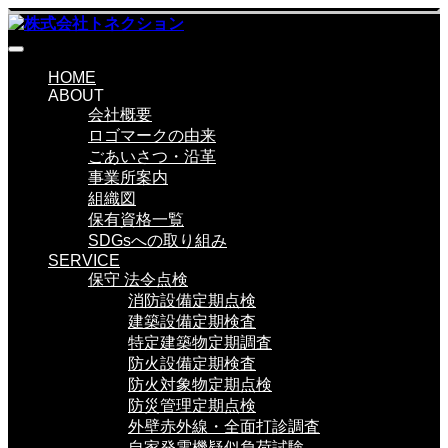
HOME
ABOUT
会社概要
ロゴマークの由来
ごあいさつ・沿革
事業所案内
組織図
保有資格一覧
SDGsへの取り組み
SERVICE
保守 法令点検
消防設備定期点検
建築設備定期検査
特定建築物定期調査
防火設備定期検査
防火対象物定期点検
防災管理定期点検
外壁赤外線・全面打診調査
自家発電機疑似負荷試験