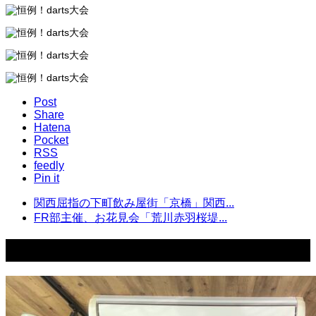
Post
Share
Hatena
Pocket
RSS
feedly
Pin it
関西屈指の下町飲み屋街「京橋」関西...
FR部主催、お花見会「荒川赤羽桜堤...
関連ブログ