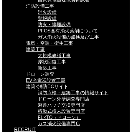
消防設備工事
消火設備
警報設備
防火・排煙設備
PFOS含有消火薬剤について
ガス消火設備の点検及び工事
電気・空調・衛生工事
建築工事
大規模修繕工事
原状回復工事
新築工事
ドローン調査
EV充電器設置工事
建築×消防ECサイト
消防点検・建築工事の情報サイト
ドローン外壁調査専門店
避難ハッチ交換専門店
移動式粉末設置専門店
FL×TO（ドローン）
ガス消火設備専門店
RECRUIT