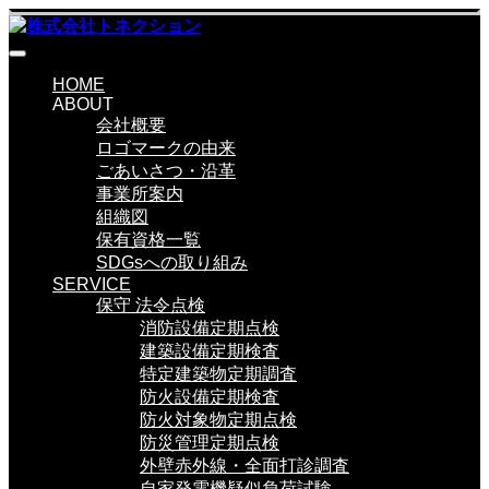
HOME
ABOUT
会社概要
ロゴマークの由来
ごあいさつ・沿革
事業所案内
組織図
保有資格一覧
SDGsへの取り組み
SERVICE
保守 法令点検
消防設備定期点検
建築設備定期検査
特定建築物定期調査
防火設備定期検査
防火対象物定期点検
防災管理定期点検
外壁赤外線・全面打診調査
自家発電機疑似負荷試験