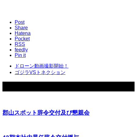
Post
Share
Hatena
Pocket
RSS
feedly
Pin it
ドローン動画撮影開始！
ゴジラVSトネクション
関連ブログ
郡山スポット辞令交付及び懇親会